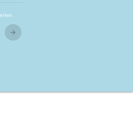
erken
arrow_forward